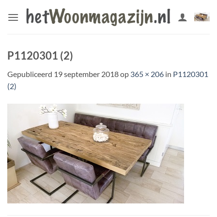
Ga
naar
inhoud
P1120301 (2)
Gepubliceerd
19 september 2018
op
365 × 206
in
P1120301
(2)