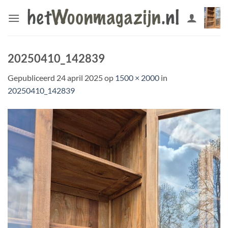
Ga
naar
inhoud
20250410_142839
Gepubliceerd
24 april 2025
op
1500 × 2000
in
20250410_142839