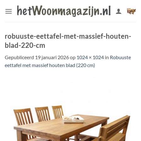
Ga
naar
inhoud
robuuste-eettafel-met-massief-houten-
blad-220-cm
Gepubliceerd
19 januari 2026
op
1024 × 1024
in
Robuuste
eettafel met massief houten blad (220 cm)