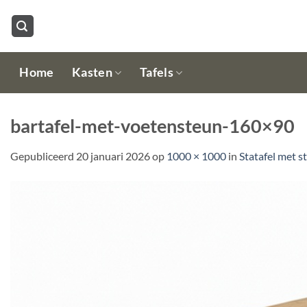
Ga
naar
inhoud
Home
Kasten
Tafels
bartafel-met-voetensteun-160×90
Gepubliceerd
20 januari 2026
op
1000 × 1000
in
Statafel met s