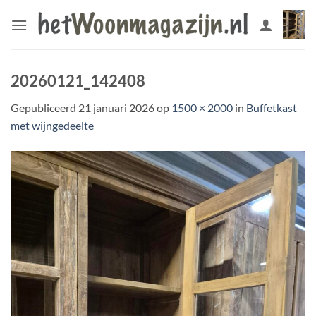
Ga
naar
inhoud
20260121_142408
Gepubliceerd
21 januari 2026
op
1500 × 2000
in
Buffetkast
met wijngedeelte