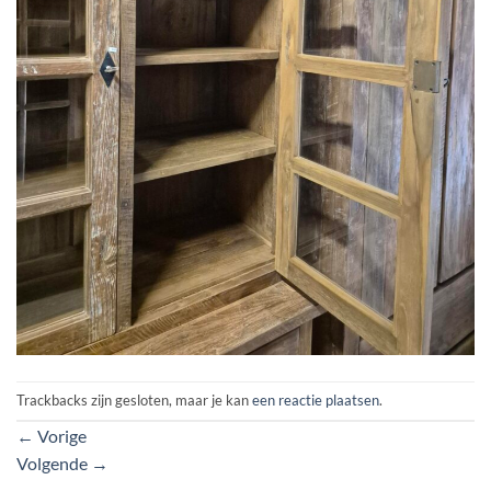
Trackbacks zijn gesloten, maar je kan
een reactie plaatsen
.
←
Vorige
Volgende
→