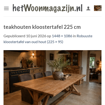
Ga
naar
inhoud
teakhouten kloostertafel 225 cm
Gepubliceerd
10 juni 2026
op
1448 × 1086
in
Robuuste
kloostertafel van oud hout (225 × 95)