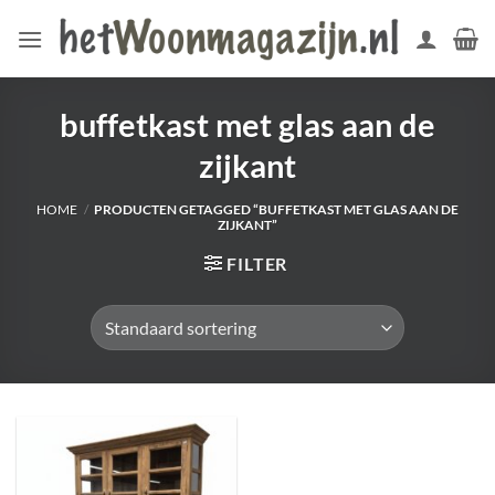
Ga
naar
inhoud
buffetkast met glas aan de
zijkant
HOME
/
PRODUCTEN GETAGGED “BUFFETKAST MET GLAS AAN DE
ZIJKANT”
FILTER