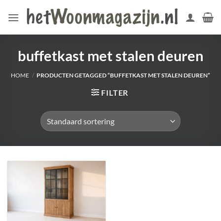
Ga
naar
inhoud
buffetkast met stalen deuren
HOME
/
PRODUCTEN GETAGGED “BUFFETKAST MET STALEN DEUREN”
FILTER