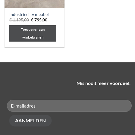
Industrieel tv meubel
Oorspronkelijke
Huidige
€
1.195,00
€
795,00
prijs
prijs
was:
is:
Toevoegen aan
€ 1.195,00.
€ 795,00.
winkelwagen
Mis nooit meer voordeel: