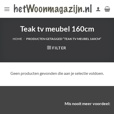
Ga
naar
inhoud
Teak tv meubel 160cm
HOME
/
PRODUCTEN GETAGGED “TEAK TV MEUBEL 160CM”
FILTER
Geen producten gevonden die aan je selectie voldoen.
Mis nooit meer voordeel: