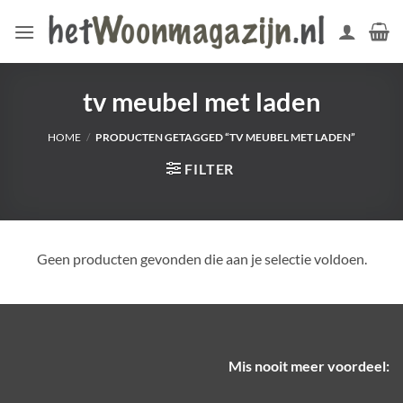
Ga
naar
inhoud
tv meubel met laden
HOME
/
PRODUCTEN GETAGGED “TV MEUBEL MET LADEN”
FILTER
Geen producten gevonden die aan je selectie voldoen.
Mis nooit meer voordeel: