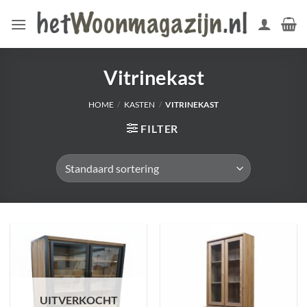
Ga
naar
inhoud
Vitrinekast
HOME
/
KASTEN
/
VITRINEKAST
FILTER
UITVERKOCHT