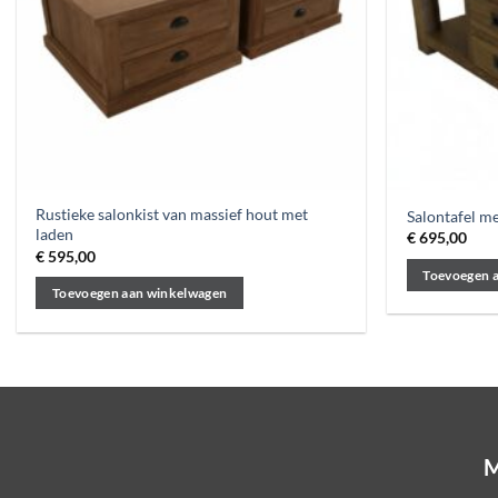
Rustieke salonkist van massief hout met
Salontafel m
laden
€
695,00
€
595,00
Toevoegen 
Toevoegen aan winkelwagen
M