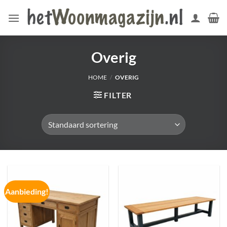
Ga
naar
inhoud
Overig
HOME
/
OVERIG
FILTER
Aanbieding!