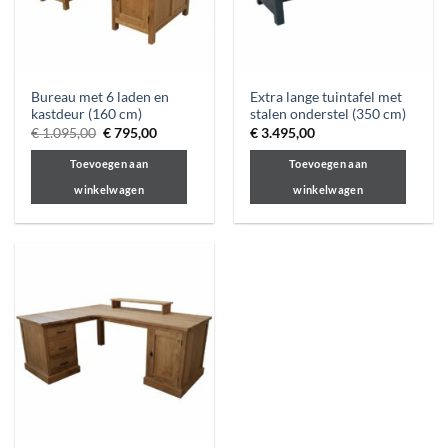
Bureau met 6 laden en
Extra lange tuintafel met
kastdeur (160 cm)
stalen onderstel (350 cm)
Oorspronkelijke
Huidige
€
1.095,00
€
795,00
€
3.495,00
prijs
prijs
was:
is:
Toevoegen aan
Toevoegen aan
€ 1.095,00.
€ 795,00.
winkelwagen
winkelwagen