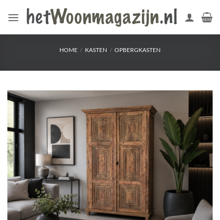
Ga
naar
inhoud
HOME
/
KASTEN
/
OPBERGKASTEN