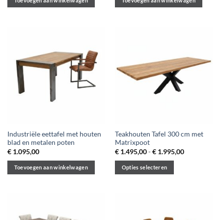
Toevoegen aan winkelwagen
Toevoegen aan winkelwagen
Industriële eettafel met houten
Teakhouten Tafel 300 cm met
blad en metalen poten
Matrixpoot
Prijsklasse:
€
1.095,00
€
1.495,00
-
€
1.995,00
€ 1.495,00
tot
Toevoegen aan winkelwagen
Opties selecteren
€ 1.995,00
Dit
product
heeft
meerdere
variaties.