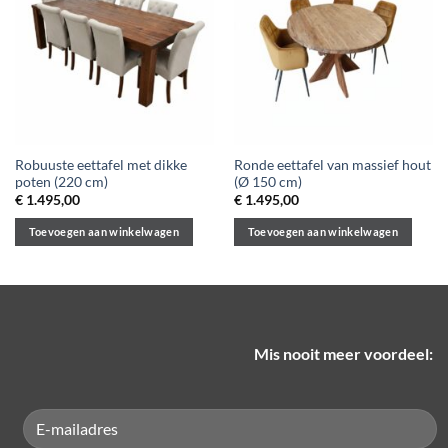
Deze
optie
kan
gekozen
worden
op
de
Robuuste eettafel met dikke
Ronde eettafel van massief hout
productpagina
poten (220 cm)
(Ø 150 cm)
€
1.495,00
€
1.495,00
Toevoegen aan winkelwagen
Toevoegen aan winkelwagen
Mis nooit meer voordeel: