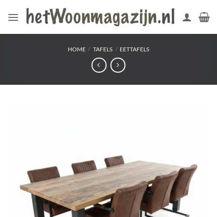
Ga
naar
inhoud
HOME
/
TAFELS
/
EETTAFELS