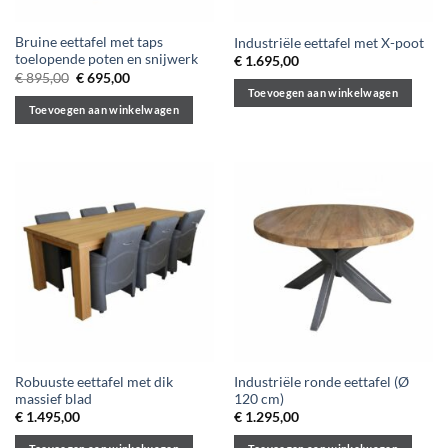
Bruine eettafel met taps
Industriële eettafel met X-poot
toelopende poten en snijwerk
€
1.695,00
Oorspronkelijke
Huidige
€
895,00
€
695,00
prijs
prijs
Toevoegen aan winkelwagen
was:
is:
Toevoegen aan winkelwagen
€ 895,00.
€ 695,00.
Robuuste eettafel met dik
Industriële ronde eettafel (Ø
massief blad
120 cm)
€
1.495,00
€
1.295,00