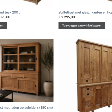
oud teak 200 cm
Buffetkast met glaszijkanten en ho
Prijsklasse:
395,00
€
2.295,00
€ 2.295,00
tot
ren
Toevoegen aan winkelwagen
€ 2.395,00
st met laden op geleiders (180 cm)