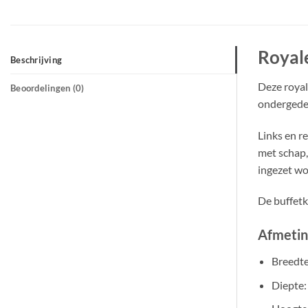
Royal
Beschrijving
Deze royal
Beoordelingen (0)
ondergedee
Links en r
met schap,
ingezet wo
De buffetka
Afmetin
Breedte
Diepte: