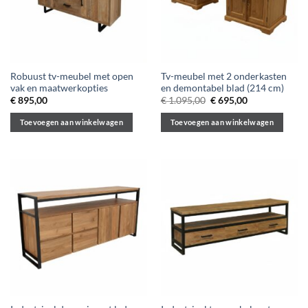
Robuust tv-meubel met open
Tv-meubel met 2 onderkasten
vak en maatwerkopties
en demontabel blad (214 cm)
Oorspronkelijke
Huidige
€
895,00
€
1.095,00
€
695,00
prijs
prijs
was:
is:
Toevoegen aan winkelwagen
Toevoegen aan winkelwagen
€ 1.095,00.
€ 695,00.