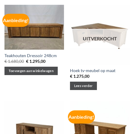
Aanbieding!
UITVERKOCHT
Teakhouten Dressoir 248cm
Oorspronkelijke
Huidige
€
1.680,00
€
1.295,00
prijs
prijs
was:
is:
Hoek tv-meubel op maat
Toevoegen aan winkelwagen
€ 1.680,00.
€ 1.295,00.
€
1.275,00
Lees verder
Aanbieding!