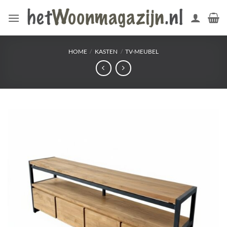
Ga
naar
inhoud
HOME
/
KASTEN
/
TV-MEUBEL