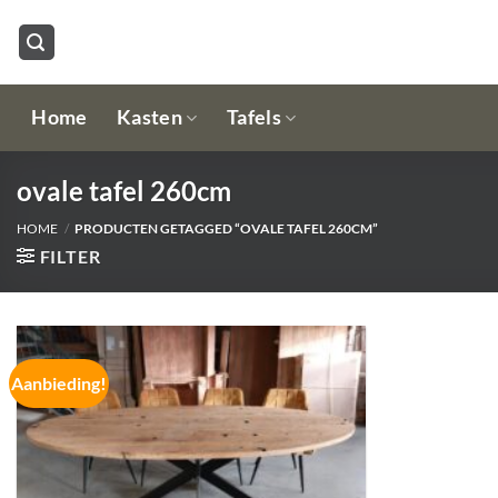
Ga
naar
inhoud
Home
Kasten
Tafels
ovale tafel 260cm
HOME
/
PRODUCTEN GETAGGED “OVALE TAFEL 260CM”
FILTER
Aanbieding!