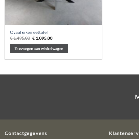
Ovaal eiken eettafel
Oorspronkelijke
Huidige
€
1.495,00
€
1.095,00
prijs
prijs
was:
is:
Toevoegen aan winkelwagen
€ 1.495,00.
€ 1.095,00.
M
Contactgegevens
Klantenserv