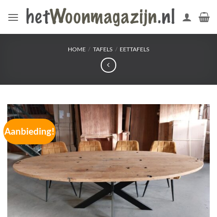
Ga
naar
inhoud
HOME
/
TAFELS
/
EETTAFELS
Aanbieding!