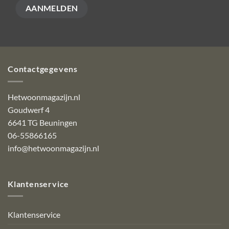
op
de
productpagina
Contactgegevens
Hetwoonmagazijn.nl
Goudwerf 4
6641 TG Beuningen
06-55866165
info@hetwoonmagazijn.nl
Klantenservice
Klantenservice