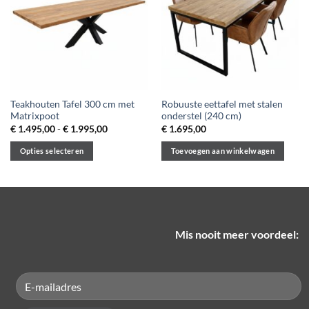
Teakhouten Tafel 300 cm met
Robuuste eettafel met stalen
Matrixpoot
onderstel (240 cm)
Prijsklasse:
€
1.495,00
-
€
1.995,00
€
1.695,00
€ 1.495,00
tot
Opties selecteren
Toevoegen aan winkelwagen
€ 1.995,00
Dit
product
heeft
meerdere
variaties.
Mis nooit meer voordeel:
Deze
optie
kan
gekozen
worden