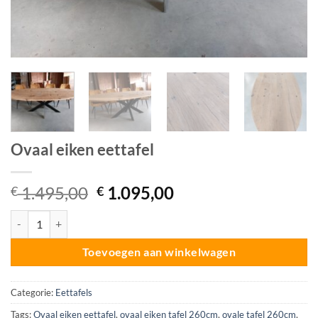
Ovaal eiken eettafel
Oorspronkelijke
Huidige
1.495,00
1.095,00
€
€
prijs
prijs
Ovaal eiken eettafel aantal
was:
is:
€ 1.495,00.
€ 1.095,00.
Toevoegen aan winkelwagen
Categorie:
Eettafels
Tags:
Ovaal eiken eettafel
,
ovaal eiken tafel 260cm
,
ovale tafel 260cm
,