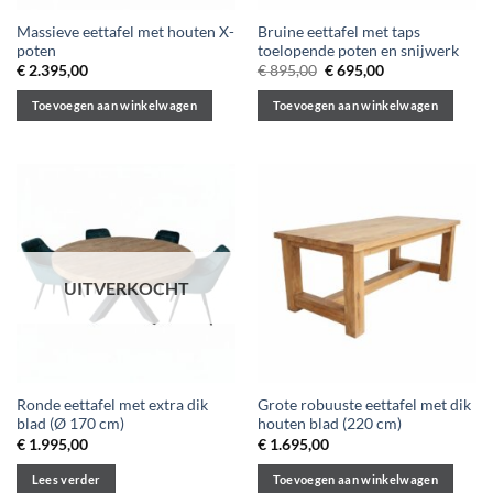
Massieve eettafel met houten X-
Bruine eettafel met taps
poten
toelopende poten en snijwerk
Oorspronkelijke
Huidige
€
2.395,00
€
895,00
€
695,00
prijs
prijs
was:
is:
Toevoegen aan winkelwagen
Toevoegen aan winkelwagen
€ 895,00.
€ 695,00.
UITVERKOCHT
Ronde eettafel met extra dik
Grote robuuste eettafel met dik
blad (Ø 170 cm)
houten blad (220 cm)
€
1.995,00
€
1.695,00
Lees verder
Toevoegen aan winkelwagen