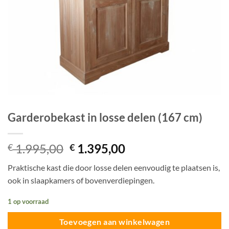
Garderobekast in losse delen (167 cm)
Oorspronkelijke
Huidige
1.995,00
1.395,00
€
€
prijs
prijs
Praktische kast die door losse delen eenvoudig te plaatsen is,
was:
is:
ook in slaapkamers of bovenverdiepingen.
€ 1.995,00.
€ 1.395,00.
1 op voorraad
Toevoegen aan winkelwagen