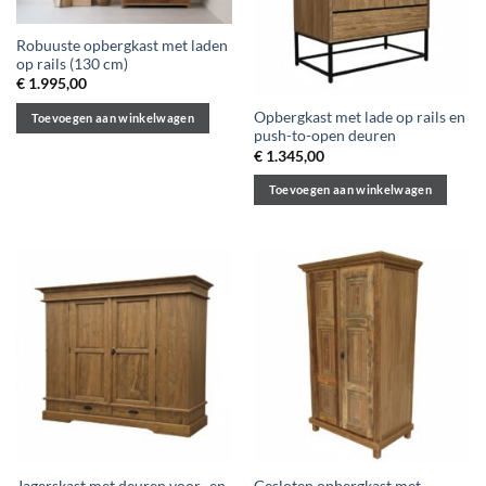
Robuuste opbergkast met laden
op rails (130 cm)
€
1.995,00
Opbergkast met lade op rails en
Toevoegen aan winkelwagen
push-to-open deuren
€
1.345,00
Toevoegen aan winkelwagen
Jagerskast met deuren voor- en
Gesloten opbergkast met