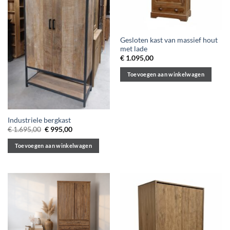
Gesloten kast van massief hout
met lade
€
1.095,00
Toevoegen aan winkelwagen
Industriele bergkast
Oorspronkelijke
Huidige
€
1.695,00
€
995,00
prijs
prijs
was:
is:
Toevoegen aan winkelwagen
€ 1.695,00.
€ 995,00.