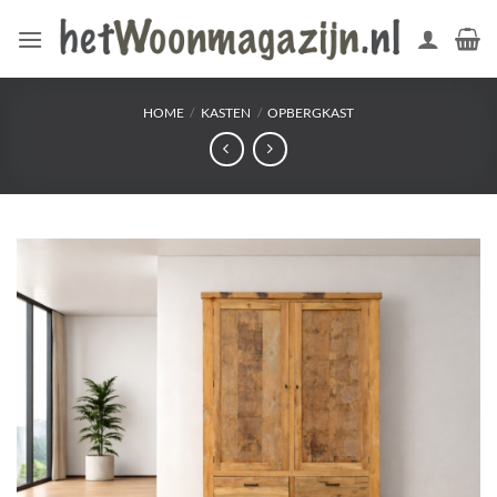
Ga
naar
inhoud
HOME
/
KASTEN
/
OPBERGKAST