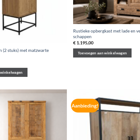
Rustieke opbergkast met lade en v
schappen
€
1.195,00
n (2 stuks) met matzwarte
Toevoegen aan winkelwagen
 winkelwagen
Aanbieding!