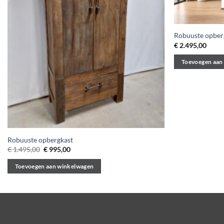
Robuuste opberg
€
2.495,00
Toevoegen aan
Robuuste opbergkast
Oorspronkelijke
Huidige
€
1.495,00
€
995,00
prijs
prijs
was:
is:
Toevoegen aan winkelwagen
€ 1.495,00.
€ 995,00.