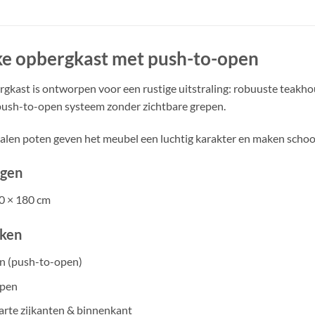
ke opbergkast met push-to-open
gkast is ontworpen voor een rustige uitstraling: robuuste teakho
push-to-open systeem zonder zichtbare grepen.
alen poten geven het meubel een luchtig karakter en maken schoo
gen
0 × 180 cm
ken
n (push-to-open)
ppen
rte zijkanten & binnenkant