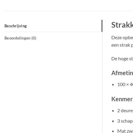
Strak
Beschrijving
Deze opber
Beoordelingen (0)
een strak 
De hoge st
Afmetin
100 × 4
Kenmer
2 deure
3 scha
Mat zwa