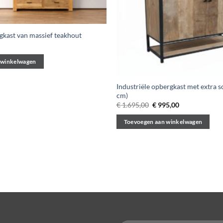
kast van massief teakhout
 winkelwagen
Industriële opbergkast met extra 
cm)
Oorspronkelijke
Huidige
€
1.695,00
€
995,00
prijs
prijs
was:
is:
Toevoegen aan winkelwagen
€ 1.695,00.
€ 995,00.