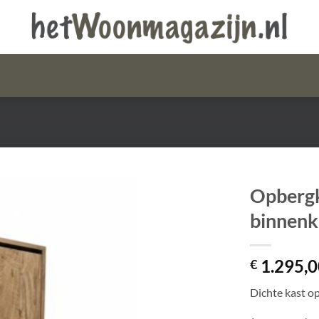
Opbergk
binnenk
1.295,0
€
Dichte kast o