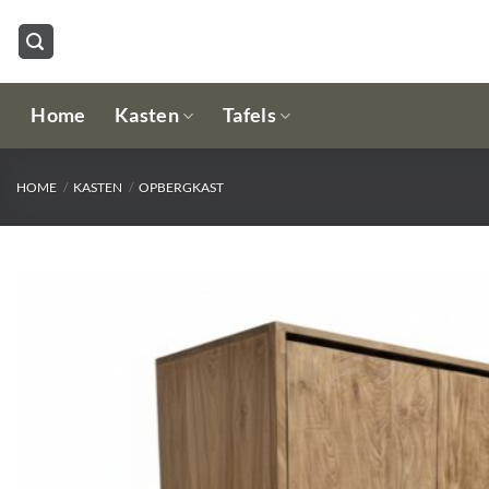
Ga
naar
inhoud
Home
Kasten
Tafels
HOME
/
KASTEN
/
OPBERGKAST