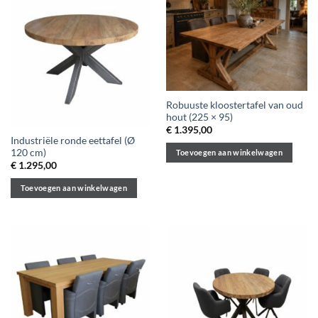
meerdere
variaties.
Deze
optie
kan
gekozen
worden
Robuuste kloostertafel van oud
op
hout (225 × 95)
de
€
1.395,00
Industriële ronde eettafel (Ø
productpagina
120 cm)
Toevoegen aan winkelwagen
€
1.295,00
Toevoegen aan winkelwagen