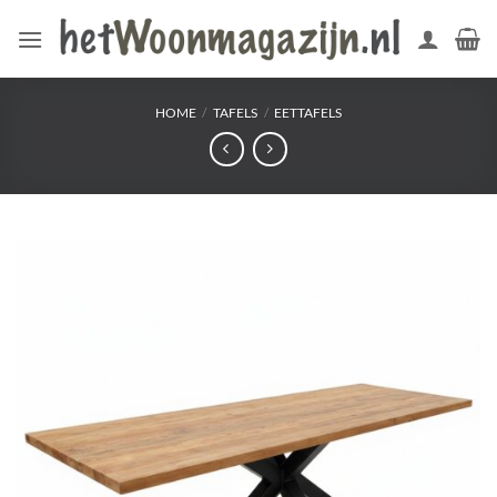
Ga
naar
inhoud
HOME
/
TAFELS
/
EETTAFELS