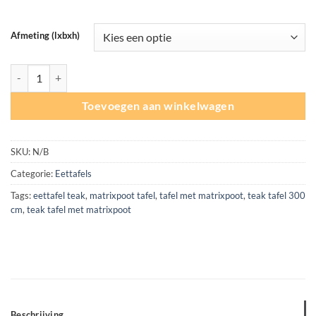
Afmeting (lxbxh)
Teakhouten Tafel 300 cm met Matrixpoot aantal
Toevoegen aan winkelwagen
SKU:
N/B
Categorie:
Eettafels
Tags:
eettafel teak
,
matrixpoot tafel
,
tafel met matrixpoot
,
teak tafel 300
cm
,
teak tafel met matrixpoot
Beschrijving