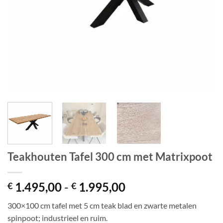
Teakhouten Tafel 300 cm met Matrixpoot
Prijsklasse:
1.495,00
-
1.995,00
€
€
€ 1.495,00
300×100 cm tafel met 5 cm teak blad en zwarte metalen
tot
spinpoot; industrieel en ruim.
€ 1.995,00